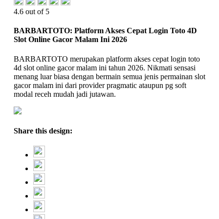
4.6 out of 5
BARBARTOTO: Platform Akses Cepat Login Toto 4D
Slot Online Gacor Malam Ini 2026
BARBARTOTO merupakan platform akses cepat login toto
4d slot online gacor malam ini tahun 2026. Nikmati sensasi
menang luar biasa dengan bermain semua jenis permainan slot
gacor malam ini dari provider pragmatic ataupun pg soft
modal receh mudah jadi jutawan.
Share this design: