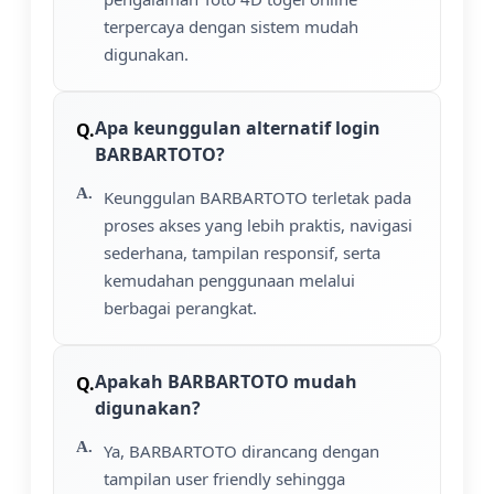
terpercaya dengan sistem mudah
digunakan.
Apa keunggulan alternatif login
BARBARTOTO?
Keunggulan BARBARTOTO terletak pada
proses akses yang lebih praktis, navigasi
sederhana, tampilan responsif, serta
kemudahan penggunaan melalui
berbagai perangkat.
Apakah BARBARTOTO mudah
digunakan?
Ya, BARBARTOTO dirancang dengan
tampilan user friendly sehingga