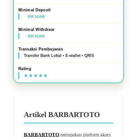
Minimal Deposit
IDR 10,000
Minimal Withdraw
IDR 25,000
Transaksi Pembayaran
Transfer Bank Lokal • E-wallet • QRIS
Rating
Artikel BARBARTOTO
BARBARTOTO
merupakan platform akses