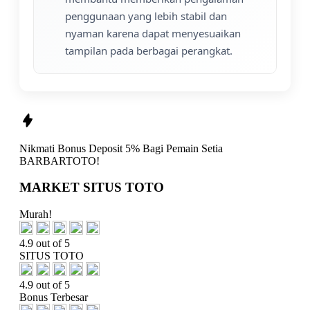
penggunaan yang lebih stabil dan
nyaman karena dapat menyesuaikan
tampilan pada berbagai perangkat.
Nikmati
Bonus Deposit 5%
Bagi Pemain Setia
BARBARTOTO!
MARKET SITUS TOTO
Murah!
4.9 out of 5
SITUS TOTO
4.9 out of 5
Bonus Terbesar