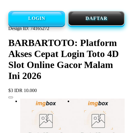
LOGIN
DAFTAR
Design ID: 74165272
BARBARTOTO: Platform
Akses Cepat Login Toto 4D
Slot Online Gacor Malam
Ini 2026
$3
IDR 10.000