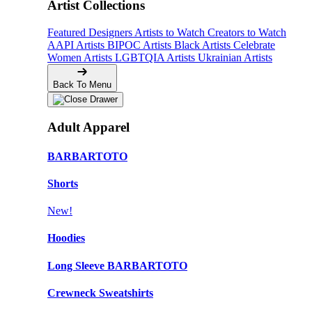
Artist Collections
Featured Designers
Artists to Watch
Creators to Watch
AAPI Artists
BIPOC Artists
Black Artists
Celebrate
Women Artists
LGBTQIA Artists
Ukrainian Artists
Back To Menu
Adult Apparel
BARBARTOTO
Shorts
New!
Hoodies
Long Sleeve BARBARTOTO
Crewneck Sweatshirts