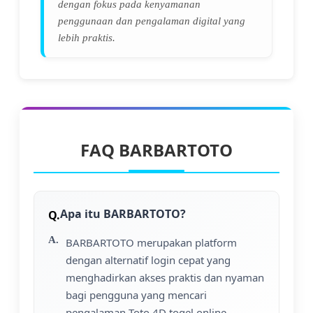
dengan fokus pada kenyamanan
penggunaan dan pengalaman digital yang
lebih praktis.
FAQ BARBARTOTO
Apa itu BARBARTOTO?
BARBARTOTO merupakan platform
dengan alternatif login cepat yang
menghadirkan akses praktis dan nyaman
bagi pengguna yang mencari
pengalaman Toto 4D togel online