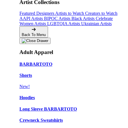
Artist Collections
Featured Designers
Artists to Watch
Creators to Watch
AAPI Artists
BIPOC Artists
Black Artists
Celebrate
Women Artists
LGBTQIA Artists
Ukrainian Artists
Back To Menu
Adult Apparel
BARBARTOTO
Shorts
New!
Hoodies
Long Sleeve BARBARTOTO
Crewneck Sweatshirts