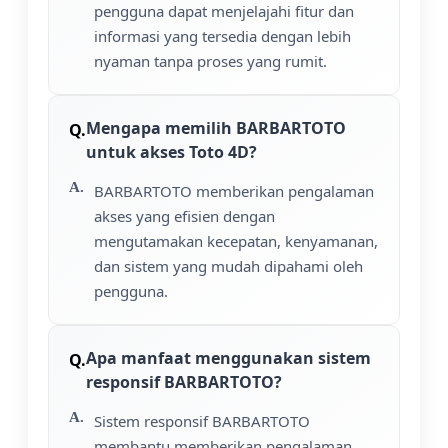
pengguna dapat menjelajahi fitur dan
informasi yang tersedia dengan lebih
nyaman tanpa proses yang rumit.
Mengapa memilih BARBARTOTO
untuk akses Toto 4D?
BARBARTOTO memberikan pengalaman
akses yang efisien dengan
mengutamakan kecepatan, kenyamanan,
dan sistem yang mudah dipahami oleh
pengguna.
Apa manfaat menggunakan sistem
responsif BARBARTOTO?
Sistem responsif BARBARTOTO
membantu memberikan pengalaman