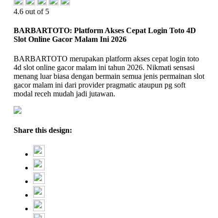
4.6 out of 5
BARBARTOTO: Platform Akses Cepat Login Toto 4D
Slot Online Gacor Malam Ini 2026
BARBARTOTO merupakan platform akses cepat login toto
4d slot online gacor malam ini tahun 2026. Nikmati sensasi
menang luar biasa dengan bermain semua jenis permainan slot
gacor malam ini dari provider pragmatic ataupun pg soft
modal receh mudah jadi jutawan.
Share this design: