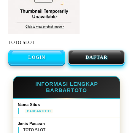
TOTO SLOT
LOGIN
DAFTAR
INFORMASI LENGKAP
BARBARTOTO
Nama Situs
BARBARTOTO
Jenis Pasaran
TOTO SLOT