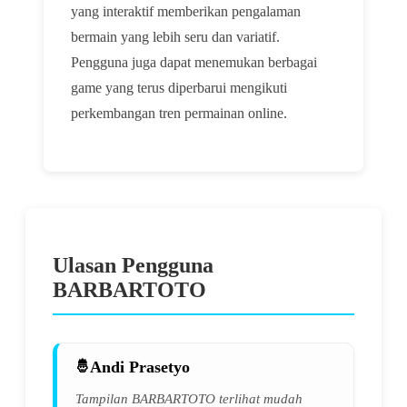
yang interaktif memberikan pengalaman
bermain yang lebih seru dan variatif.
Pengguna juga dapat menemukan berbagai
game yang terus diperbarui mengikuti
perkembangan tren permainan online.
Ulasan Pengguna
BARBARTOTO
Andi Prasetyo
Tampilan BARBARTOTO terlihat mudah