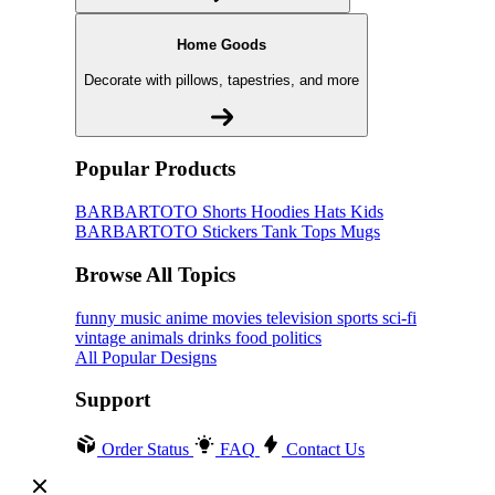
Home Goods
Decorate with pillows, tapestries, and more
Popular Products
BARBARTOTO
Shorts
Hoodies
Hats
Kids
BARBARTOTO
Stickers
Tank Tops
Mugs
Browse All Topics
funny
music
anime
movies
television
sports
sci-fi
vintage
animals
drinks
food
politics
All Popular Designs
Support
Order Status
FAQ
Contact Us