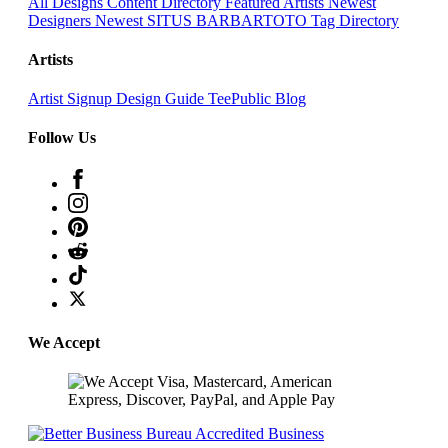
All Designs
Content Directory
Featured Artists
Newest
Designers
Newest SITUS BARBARTOTO
Tag Directory
Artists
Artist Signup
Design Guide
TeePublic Blog
Follow Us
We Accept