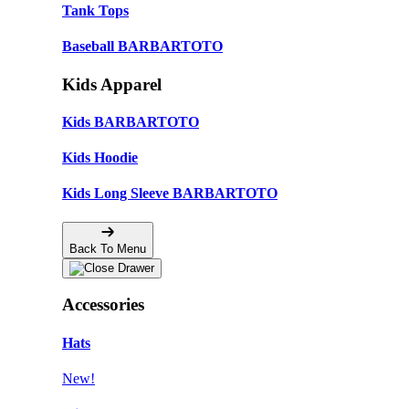
Tank Tops
Baseball BARBARTOTO
Kids Apparel
Kids BARBARTOTO
Kids Hoodie
Kids Long Sleeve BARBARTOTO
Back To Menu
Accessories
Hats
New!