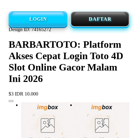
LOGIN
DAFTAR
Design ID: 74165272
BARBARTOTO: Platform
Akses Cepat Login Toto 4D
Slot Online Gacor Malam
Ini 2026
$3
IDR 10.000