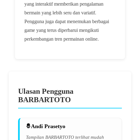
yang interaktif memberikan pengalaman
bermain yang lebih seru dan variatif.
Pengguna juga dapat menemukan berbagai
game yang terus diperbarui mengikuti
perkembangan tren permainan online.
Ulasan Pengguna
BARBARTOTO
Andi Prasetyo
Tampilan BARBARTOTO terlihat mudah