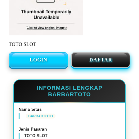
TOTO SLOT
LOGIN
DAFTAR
INFORMASI LENGKAP
BARBARTOTO
Nama Situs
BARBARTOTO
Jenis Pasaran
TOTO SLOT