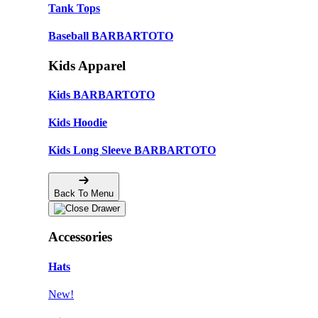
Tank Tops
Baseball BARBARTOTO
Kids Apparel
Kids BARBARTOTO
Kids Hoodie
Kids Long Sleeve BARBARTOTO
Back To Menu
Accessories
Hats
New!