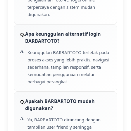
terpercaya dengan sistem mudah
digunakan.
Apa keunggulan alternatif login
BARBARTOTO?
Keunggulan BARBARTOTO terletak pada
proses akses yang lebih praktis, navigasi
sederhana, tampilan responsif, serta
kemudahan penggunaan melalui
berbagai perangkat.
Apakah BARBARTOTO mudah
digunakan?
Ya, BARBARTOTO dirancang dengan
tampilan user friendly sehingga