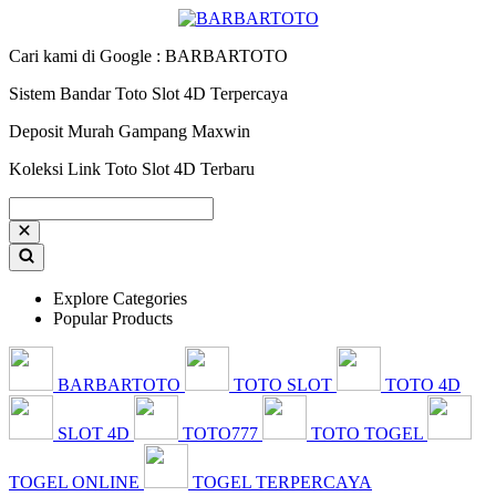
Cari kami di Google : BARBARTOTO
Sistem Bandar Toto Slot 4D Terpercaya
Deposit Murah Gampang Maxwin
Koleksi Link Toto Slot 4D Terbaru
Explore Categories
Popular Products
BARBARTOTO
TOTO SLOT
TOTO 4D
SLOT 4D
TOTO777
TOTO TOGEL
TOGEL ONLINE
TOGEL TERPERCAYA