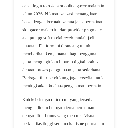
cepat login toto 4d slot online gacor malam ini
tahun 2026. Nikmati sensasi menang luar
biasa dengan bermain semua jenis permainan
slot gacor malam ini dari provider pragmatic
ataupun pg soft modal receh mudah jadi
jutawan. Platform ini dirancang untuk
memberikan kenyamanan bagi pengguna
yang menginginkan hiburan digital praktis
dengan proses penggunaan yang sederhana.
Berbagai fitur pendukung juga tersedia untuk
meningkatkan kualitas pengalaman bermain.
Koleksi slot gacor terbaru yang tersedia
menghadirkan beragam tema permainan
dengan fitur bonus yang menarik. Visual
berkualitas tinggi serta mekanisme permainan