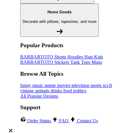
Home Goods
Decorate with pillows, tapestries, and more
Popular Products
BARBARTOTO
Shorts
Hoodies
Hats
Kids
BARBARTOTO
Stickers
Tank Tops
Mugs
Browse All Topics
funny
music
anime
movies
television
sports
sci-fi
vintage
animals
drinks
food
politics
All Popular Designs
Support
Order Status
FAQ
Contact Us