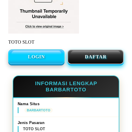
TOTO SLOT
LOGIN
DAFTAR
INFORMASI LENGKAP
BARBARTOTO
Nama Situs
BARBARTOTO
Jenis Pasaran
TOTO SLOT