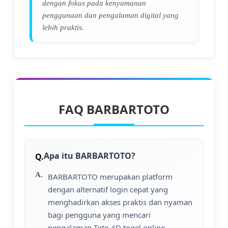
dengan fokus pada kenyamanan
penggunaan dan pengalaman digital yang
lebih praktis.
FAQ BARBARTOTO
Apa itu BARBARTOTO?
BARBARTOTO merupakan platform
dengan alternatif login cepat yang
menghadirkan akses praktis dan nyaman
bagi pengguna yang mencari
pengalaman Toto 4D togel online