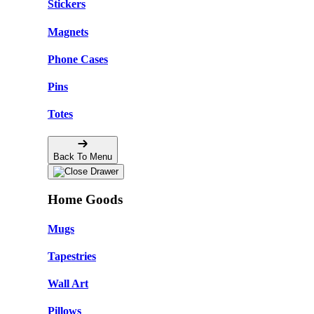
Stickers
Magnets
Phone Cases
Pins
Totes
Back To Menu
Home Goods
Mugs
Tapestries
Wall Art
Pillows