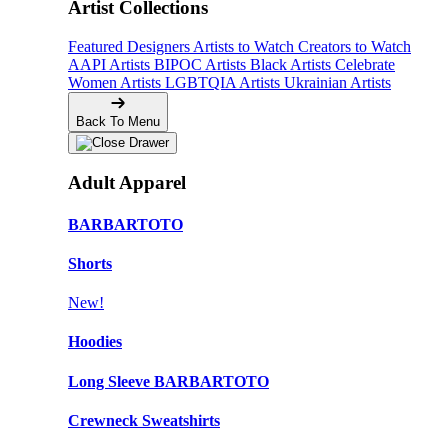
Artist Collections
Featured Designers
Artists to Watch
Creators to Watch
AAPI Artists
BIPOC Artists
Black Artists
Celebrate
Women Artists
LGBTQIA Artists
Ukrainian Artists
Back To Menu
Adult Apparel
BARBARTOTO
Shorts
New!
Hoodies
Long Sleeve BARBARTOTO
Crewneck Sweatshirts