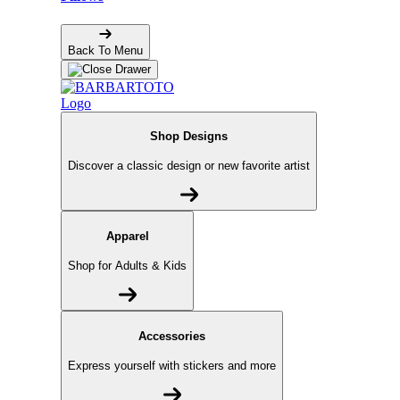
Back To Menu
Shop Designs
Discover a classic design or new favorite artist
Apparel
Shop for Adults & Kids
Accessories
Express yourself with stickers and more