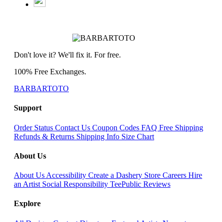
Don't love it? We'll fix it. For free.
100% Free Exchanges.
BARBARTOTO
Support
Order Status
Contact Us
Coupon Codes
FAQ
Free Shipping
Refunds & Returns
Shipping Info
Size Chart
About Us
About Us
Accessibility
Create a Dashery Store
Careers
Hire
an Artist
Social Responsibility
TeePublic Reviews
Explore